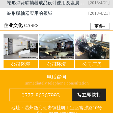
蛇形弹簧联轴器成品设计使用及发展趋势
[2018/4/21]
蛇形联轴器应用的领域
[2018/4/21]
企业文化
CASES
更多+
公司环境
公司环境
公司厂房
电话咨询
Immediately telephone consultation
0577-86367993
立即拨打

地址：温州瓯海仙岩镇社帆工业区富强路10号