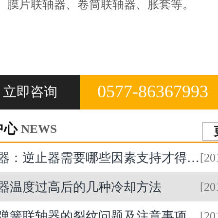
、膜片联轴器、卷筒联轴器、胀套等。
0577-86367993
立即咨询
中心
NEWS
器：逆止器需要哪些因素支持才得以运行？
[20
器温度过高后的几种冷却方法
[20
弹簧联轴器的裂纹问题及注意事项
[20