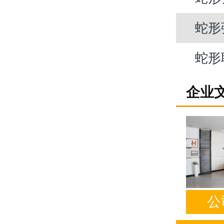
蛇形
蛇形
企业
公