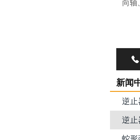
向轴

新闻
逆止
逆止
蛇形