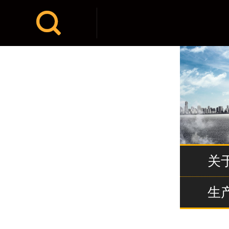

关
生