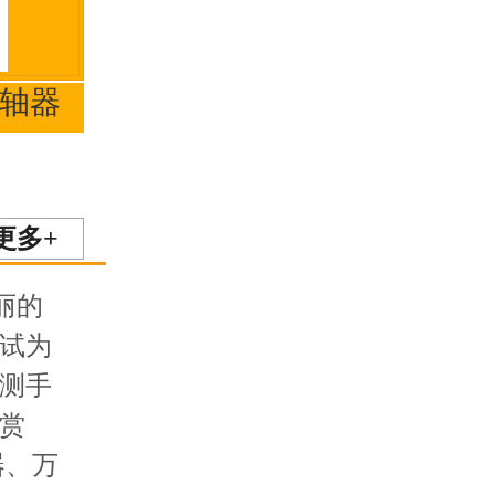
联轴器
更多+
丽的
试为
测手
赏
器、万