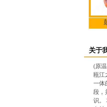
关于
(原
瓯江
一体
段，
识。