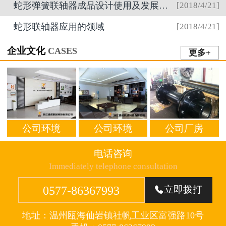
蛇形弹簧联轴器成品设计使用及发展趋势
[2018/4/21]
蛇形联轴器应用的领域
[2018/4/21]
企业文化
CASES
更多+
公司环境
公司环境
公司厂房
电话咨询
Immediately telephone consultation
0577-86367993
立即拨打

地址：温州瓯海仙岩镇社帆工业区富强路10号