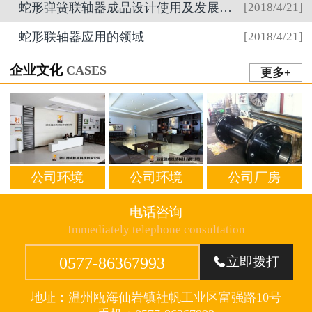
蛇形弹簧联轴器成品设计使用及发展趋势
[2018/4/21]
蛇形联轴器应用的领域
[2018/4/21]
企业文化
CASES
更多+
公司环境
公司环境
公司厂房
电话咨询
Immediately telephone consultation
0577-86367993
立即拨打

地址：温州瓯海仙岩镇社帆工业区富强路10号